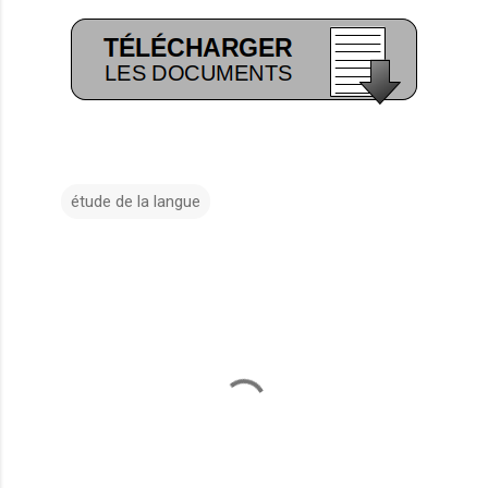
étude de la langue
C
o
m
m
e
n
t
a