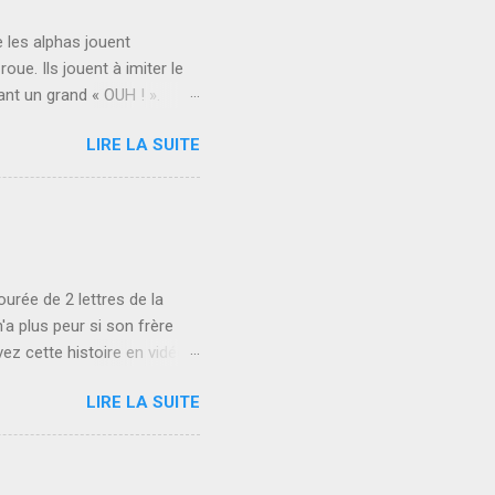
e les alphas jouent
ue. Ils jouent à imiter le
ant un grand « OUH ! ».
nces. Ils chantent et
LIRE LA SUITE
esse devant eux : « Bande
ans un ballon. Sur le
monter dans votre ballon et
Vous n’avez pas l’air bien
e du patin ! » Mais le singe
ourée de 2 lettres de la
 n'a plus peur si son frère
vez cette histoire en vidéo :
sont les voyelles : A E I O U
LIRE LA SUITE
t et la lettre après. >> Si ce
'y a pas 1 voyelle avant ET
alement. Enfin je retourne la
 syllabes puis des mots) *