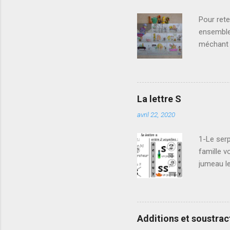
Pour rete
ensemble 
méchant l
Quelle fr
dansent 
de chena
gazon, d
La lettre S
nous vous
avril 22, 2020
malin sur
n’est pas 
1-Le serp
famille vo
jumeau le
2-S'entraî
Y. Puis po
sont des v
une voyel
Additions et soustract
carte pou